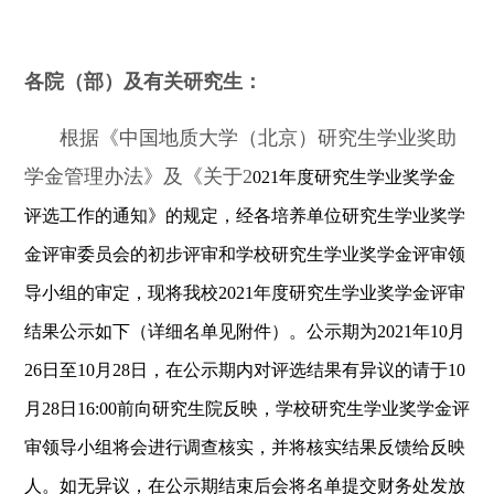
各院（部）及有关研究生：
根据
《
中国地质大学（北京）研究生学业奖
助
学金管理办法
》
及《关于2
02
1
年度研究生学业奖学金
评选工作的通知》的规定，经各培养单位研究生学业奖学
金评审委员会的初步评审和学校研究生学业奖学金评审领
导小组的审定，现将我校
20
2
1
年度研究生
学业奖
学金评审
结果公示如下（详细名单见附件）。公示期为
202
1
年
10
月
26
日至
10
月
28
日，在公示期内对评选结果有异议的请于
10
月
28
日
16:00
前向研究生院反映，学校研究生学业奖学金评
审领导小组将会进行调查核实，并将核实结果反馈给反映
人。如无异议，在公示期结束后会将名单提交财务处发放